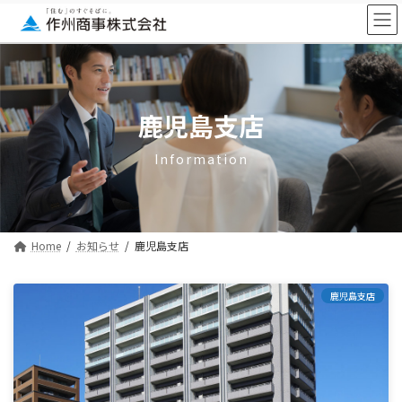
コ
ナ
ン
ビ
テ
ゲ
ン
ー
ツ
シ
へ
ョ
ス
ン
鹿児島支店
キ
に
ッ
移
Information
プ
動
Home
お知らせ
鹿児島支店
鹿児島支店